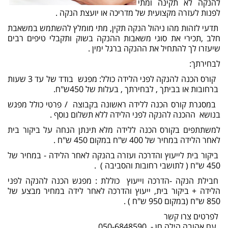
להנקה לא תקינה ומתי
לפנות לעזרה מקצועית של מדריכה או יועצת הנקה .
תדעי לזהות מהו ניהול הנקה תקין, מתי מומלץ להשתמש במשאבת
חלב ,תכירי את סוגי משאבות ההנקה בשוק ותקבלי טיפים רבים
שיעזרו לך להתחיל את ההנקה ברגל ימין .
לבחירתך:
קורס הכנה להנקה לפני הלידה כולל: מפגש בודד של עד 3 שעות
ברחובות או בביתך , לבחירתך , בעלות של 450ש"ח.
במסגרת קורס הכנה ללידה ראשונה בקבוצה / פרטי כולל מפגש
בנושא ההכנה להנקה לפני הלידה ללא תשלום נוסף .
למשתתפים בקורס הכנה ללידה מלא תינתן הנחה על ביקור בית
לאחר הלידה במחיר של 400 ש"ח במקום 450 ש"ח .
ביקור בית לייעוץ והדרכה ועזרה בהנקה לאחר הלידה - במחיר של
450 ש"ח ( לתושבי רחובות והסביבה ) .
חבילת הנקה -הדרכה וייעוץ כוללת : מפגש הכנה להנקה לפני
הלידה + ביקור בית, ייעוץ והדרכה לאחר לידה במחיר מבצע של
850 ש"ח (במקום 950 ש"ח ) .
לפרטים צרו קשר
עם אהובה הילה חן - 050-6848590 .