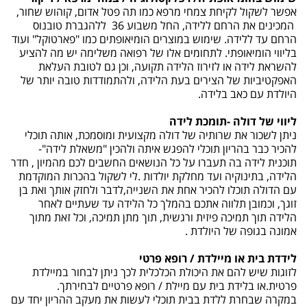
אפשר לשקול לקיחת צמחי מרפא כמו תה פטל אדום, קוהוש שחור,
המכינים את הרחם ללידה, החל משבוע 36 ללהגברת טובנוס
הרחם עד ללידה. שימוש במוצרים הומיאופתים כמו "פארטוקל" ועוד
בליווי הומיאופתי. לתחומים אלו של רפואה משלימה יש מה להציע
להשראת לידה או לזירוז הלידה תקועה, וכן גם לטובת העלאת
האפקטיביות של הצירים בעת הלידה, ולהתמודדות טובה יותר של
היולדת עם כאב בלידה.
ליווי של דולה -תומכת לידה
ניתן לשכור את שרותיה של דולה מקצועית ומוסמכת, אותה תוכלי
להכיר כבר בהריון תוכלי להפגש איתה ולהכין "משאלת לידה"-
תוכנית לידה בה תעברו על כל הנושאים החשבים לכם מהמיון , חדר
הלידה, בתינוקיה ועד מחלקת יולדות .לי לשקול בהכרות המוקדמת
עם הדולה תוכלו להכיר אחת את השנייה,לדבר ולחזק אותך ואת בן
זוגך, וכמובן תלווה אתכם בהמלך כל הלידה עד שעתיים לאחר
הלידה תוך תמיכה פיזית ורגשית, תוך מתן תמיכה, וכל זאת מתוך
אמונה בגופה של היולדת .
לידדת בית או מיילדת / רופא פרטי
לזוגות שיש להם את היכולת הכלכלית לכך ניתן לבחור במיילדת
פרטית.או בלידת בית עם מיילת / רופא פרטיים לבחירתך.
במקרה שבחרת ללדת בבית תוכלי לעשות את מעקב ההריון יחד עם