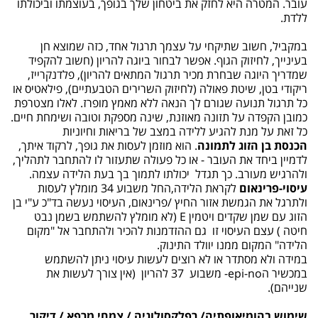
עובר. המטרה היא לחזק את ביטחון שלך בגופך, בעוצמתו וביכולתו
ללדת.
במקביל, חשוב שתיקחי על עצמך תרגול אחד, כזה שמוצא חן
בעינייך, לחיזוק הגוף. אפשר לבחור ביוגה להריון (חשוב להקפיד
שמדריך היוגה שבחרת מכיר תרגול המתאים להריון), פלדנקרייז,
ריקודי בטן, שיטת פאולה (לחיזוק השרירים הטבעתיים), פילאטיס או
כל תרגול תנועה שגורם לך הנאה ללא מאמץ מופרז. לאלו מצטרפת
כמובן הקפדה על תזונה מאוזנת, שינה מספקת וטובה ושימחת חיים.
כל זאת על מנת להגיע ללידה במצב של בריאות וחיוניות
הכנסת בן הזוג לתמונה
. הוא מוזמן לעסות את גופך, לרקוד איתך,
לדמיין ביחד את העובר - או כל פעולה שתעזור לו להתחבר לתהליך,
ולהרגיש מעורב. כך תגדל יכולתו לתמוך בך בעת הלידה עצמה.
עיסוי-פרינאום
לקראת הלידה,החל משבוע 34 מומלץ לעסות
ולתרגל את הגמשת אזור החיץ /פרינאום, העיסוי נעשה בד"כ ע"י בן
הזוג עם שמן שקדים ויטמין E (לא מומלץ להשתמש בשמן נבט
חיטה ) עצם העיסוי זו גם ההזדמנות להכיר ולהתחבר אל "מקום
הלידה" המקום ממנו יוולד התינוק.
במידה ולא מסתדר או לא רוצים לעשות עיסוי ניתן להשתמש
במכשיר הepi-no- משבוע 37 להריון (אין צורך לעשות את
שנייהם).
שימוש בהומיאופתיה/ רפלקסולוגיה / צמחי מרפא / דיקור