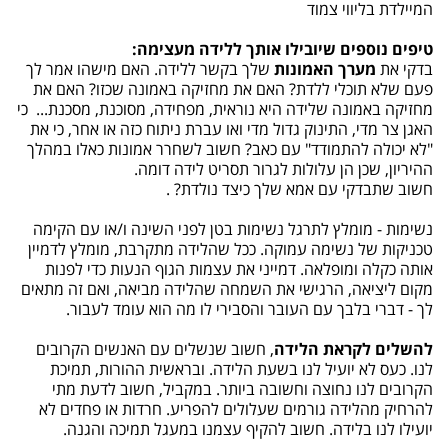
המיילדת בליווי צמוד
טיפים נוספים שיובילו אותך ללידה מעצימה:
בדקי את
מערך האמונות
שלך בקשר ללידה. האם מישהו אמר לך
פעם שלא תוכלי ללדת? האם את מחזיקה באמונה שכזו? האם את
מחזיקה באמונה שלידה היא נוראית, מפחידה, מסוכנת, מסכנת... כי
האגן צר מדי, התינוק גדול מדי ואו עברת ניתוח כזה או אחר, כי את
"לא יכולה להתמודד" עם כאב? חשוב לשחרר אמונות כאלו במהלך
ההיריון, שכן הן עלולות לגרור תסריט לידה דומה.
חשוב שתבדקי עם אמא שלך כיצד נולדת? .
נשימות - מומלץ לתרגל נשימות בטן לפני השינה ו/או עם הקימה
טכניקות של נשימה עמוקה. ככל שהלידה מתקרבת, מומלץ לדמיין
אותה כקלה ומופלאה. דמייני את עצמות הגוף הנעות כדי לפנות
מקום ליציאה, הרגישי את השמחה שהלידה מביאה, ואם זה מתאים
לך - דברי בלבך עם העובר והסבירי לו מה הוא עומד לעבור.
להשלים לקראת הלידה
, חשוב שנשלים עם האנשים הקרובים
לנו. כעס לא יועיל לנו בשעת הלידה. ובראשית ההורות, תמיכת
הקרובים לנו נחוצה וחשובה ביותר. במקביל, חשוב לדעת מתי
להרחיק מהלידה גורמים שעלולים להפריע. חרדות או פחדים לא
יועילו לנו בלידה. חשוב להקיף עצמנו במעגל תמיכה והגנה.