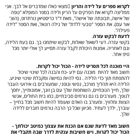
לקרוא ספרים על לידה והריון
מצאי כאלו שמדברים אל לבך. אני
ממליצה לקרוא את הפרקים על הריון ולידה בספר המופלא "גופה
של אישה, תבונתה של אישה", מאת ד"ר כריסטיאן נורתרופ, (הוצ'
אור עם). את הספר "טבעי ללדת" של גילה רונאל, ואת הספר "לידה
פעילה".
לדעת לבקש עזרה
.
בקשי עזרה. דעי לשאול שאלות, לבקש שיתמכו בך. גם בעת הלידה,
וגם לאחריה. אמנות היכולת לקבל עזרה תסייע לך אולי יותר מכל
טיפ אחר.
היי מוכנה לכל תסריט לידה - הכול יכול לקרות.
חשוב מאד להיות מוכנה עם ידע -כח והבנה לכל שינוי שיכול
להתפתח תוך כדי הלידה . נסי להיות גמישה ומקבלת שינוי שיגיע.
הלידה היא תהליך מורכב, נפשי וגופני, שמעורבים בו אירועי העבר
שלך, חייך הנוכחיים, השותפות שלך עם בן זוגך, אמונותייך, יחסך
לגופך. מעורבים בו גם גורמים סביבתיים, כמו בית החולים, אנשי
הצוות ומלוויך. ומעורב בו האדם שעומד להיות חשוב מכל בחייך –
עוברך, ילדך לעתיד. מכיוון שכל כך הרבה גורמים חוברים ללידה
שלך.
חשוב מאד לדעת שגם אם הכנת את עצמך כמיטב יכולתך -
הכול יכול לקרות, ויש חשיבות ענקית לדרך שבה תקבלי את