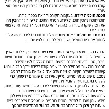
עצמאי ולא מטעם גוף בעל אינטרסים, שמעביר מידע מקיף וענייני).
קורס הכנה ללידה טוב עשוי לעזור גם לבן הזוג להבין בפני מה הוא
עומד.
הכנת תוכנית לידה
. בעקבות הקורס וקריאה בספרי לידה,
תוכליתוכלו להכין תוכנית לידה. מטרת התוכנית לעזור לך להבין מה
את רוצה שיקרה בלידה, ובהמשך התוכנית תוכל להבהיר זאת לצוות
בחדר לידה.
בחירת בית חולים
. לאחר שתסיימי לכתוב תוכנית לידה, יהיה עלייך
לבחור את בית החולים אשר יכול להיענות לציפיותייך.
הכנה רגשית וידע מקיף על המתרחש בשטח יעזרו לך ללדת באופן
שיתאים לך ביותר המפתח ללידה שתשאיר אותך עם כוחות ותחושת
יכולת, טמון לדעתי בהכנה רגשית ובהכנה כללית לפני הלידה.
ההכנה הרגשית מתחילה כמובן שנים קודם ללידת ילדך הבכור, והיא
קשורה לשאלה הקיומית- איזה אדם את? כיצד את בוחרת להגיב
למצבים שונים, מה מאיים עלייך, אילו כלים עומדים לרשותך כדי
לשלוט בתגובותייך ולהוביל את חייך?
עם הכניסה להריון, ההכנה הרגשית ללידה נעשית משמעותית יותר,
והיא יכולה להוביל לחיפוש אחר מערך תמיכה: נשים הרות
שנמצאות בשלב דומה, חכמות שבט כאלו שכבר היו שם ויש להן
מידע שהן מוכנות לחלוק, מורים רוחניים או מטפלים אלטרנטיביים
שיעזרו לך ולבן הזוג להתחבר אל העובר ואל התהליכים שהגוף