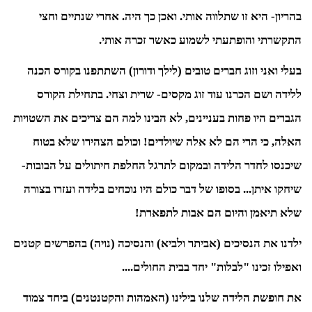
בהריון- היא זו שתלווה אותי. ואכן כך היה. אחרי שנתיים וחצי
התקשרתי והופתעתי לשמוע כאשר זכרה אותי.
בעלי ואני וזוג חברים טובים (לילך ודורון) השתתפנו בקורס הכנה
ללידה ושם הכרנו עוד זוג מקסים- שרית וצחי. בתחילת הקורס
הגברים היו פחות בעניינים, לא הבינו למה הם צריכים את השטויות
האלה, כי הרי הם לא אלה שיולדים! וכולם הצהירו שלא בטוח
שיכנסו לחדר הלידה ובמקום לתרגל החלפת חיתולים על הבובות-
שיחקו איתן... בסופו של דבר כולם היו נוכחים בלידה ועזרו בצורה
שלא תיאמן והיום הם אבות לתפארת!
ילדנו את הנסיכים (אביתר ולביא) והנסיכה (נויה) בהפרשים קטנים
ואפילו זכינו "לבלות" יחד בבית החולים....
את חופשת הלידה שלנו בילינו (האמהות והקטנטנים) ביחד צמוד